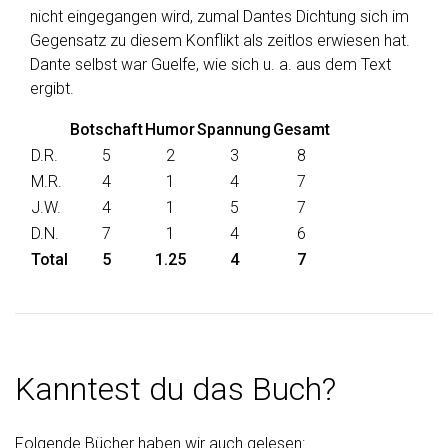
nicht eingegangen wird, zumal Dantes Dichtung sich im
Gegensatz zu diesem Konflikt als zeitlos erwiesen hat.
Dante selbst war Guelfe, wie sich u. a. aus dem Text
ergibt.
Botschaft
Humor
Spannung
Gesamt
D.R.
5
2
3
8
M.R.
4
1
4
7
J.W.
4
1
5
7
D.N.
7
1
4
6
Total
5
1.25
4
7
Kanntest du das Buch?
Folgende Bücher haben wir auch gelesen: