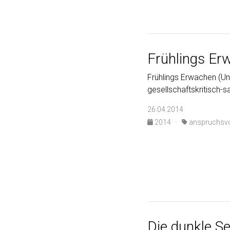
Frühlings Er
Frühlings Erwachen (Unt
gesellschaftskritisch-
26.04.2014
2014
·
anspruchsvo
Die dunkle Se