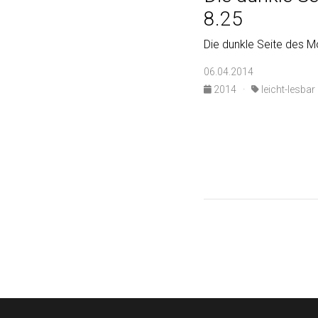
8.25
Die dunkle Seite des M
06.04.2014
2014
·
leicht-lesbar